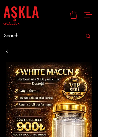
AŞKLA
GECELER