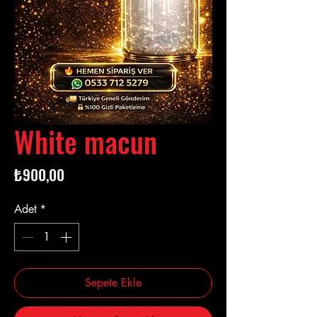
White macun
Fiyat
₺900,00
Adet
*
Sepete Ekle