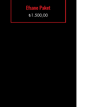
Efsane Paket
Fiyat
₺1.500,00