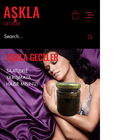
AŞKLA
GECELER
AŞKLA GECELER
SAATLERLE
YARIŞMAYA
HAZIR MISINIZ!