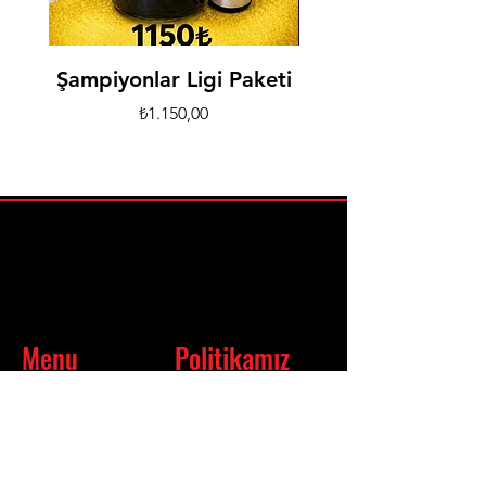
Şampiyonlar Ligi Paketi
Bayan Özel Da
Fiyat
₺1.150,00
Menu
Politikamız
EV
Hakkımızda
Mağ
aza
Blog