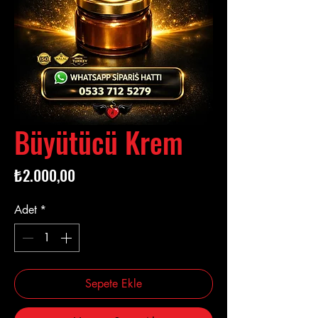
Büyütücü Krem
Fiyat
₺2.000,00
Adet
*
Sepete Ekle