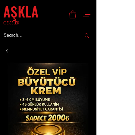
AŞKLA
GECELER