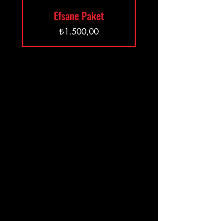
Efsane Paket
Fiyat
₺1.500,00